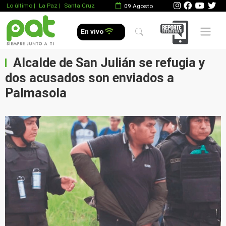
Lo último
|
La Paz |
Santa Cruz
09 Agosto
Mobile 
En vivo
Alcalde de San Julián se refugia y
dos acusados son enviados a
Palmasola