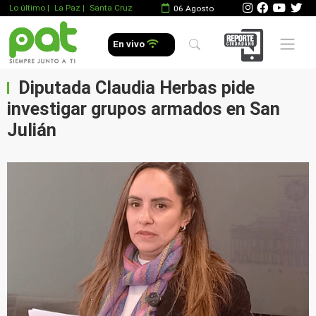
Lo último
|
La Paz |
Santa Cruz
06 Agosto
Mobile 
En vivo
Diputada Claudia Herbas pide
investigar grupos armados en San
Julián