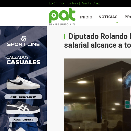
Lo último
|
La Paz |
Santa Cruz
NOTICIAS
PR
INICIO
Diputado Rolando 
salarial alcance a t